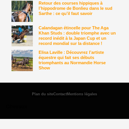
Retour des courses hippiques à
l’hippodrome de Bonlieu dans le sud
Sarthe : ce qu’il faut savoir
Calandagan étincelle pour The Aga
Khan Studs : double triomphe avec un
record inédit à la Japan Cup et un
record mondial sur la distance !
Elisa Laville : Découvrez l’artiste
équestre qui fait ses débuts
triomphants au Normandie Horse
Show
Plan du site
Contact
Mentions légales
Chevaux